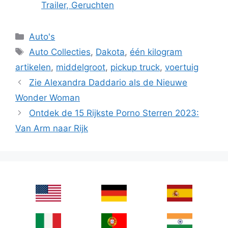
Trailer, Geruchten
Categories
Auto's
Tags
Auto Collecties
,
Dakota
,
één kilogram
artikelen
,
middelgroot
,
pickup truck
,
voertuig
Zie Alexandra Daddario als de Nieuwe
Wonder Woman
Ontdek de 15 Rijkste Porno Sterren 2023:
Van Arm naar Rijk