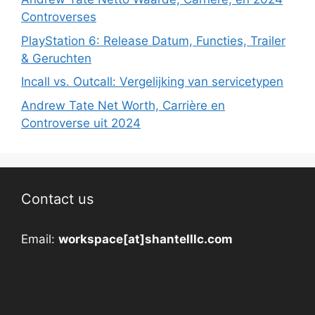
Controverses
PlayStation 6: Release Datum, Functies, Trailer
& Geruchten
Incall vs. Outcall: Vergelijking van servicetypen
Andrew Tate Net Worth, Carrière en
Controverse uit 2024
Contact us
Email:
workspace[at]shantelllc.com