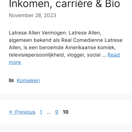
Inkomen, carrière & Bio
November 28, 2023
Latrese Allen Vermogen: Latrese Allen,
algemeen bekend als Real Comedienne Latrese
Allen, is een beroemde Amerikaanse komiek,
televisiepersoonlijkheid, vlogger, social …
Read
more
Categories
Komieken
Page
Page
Page
←
Previous
1
…
9
10