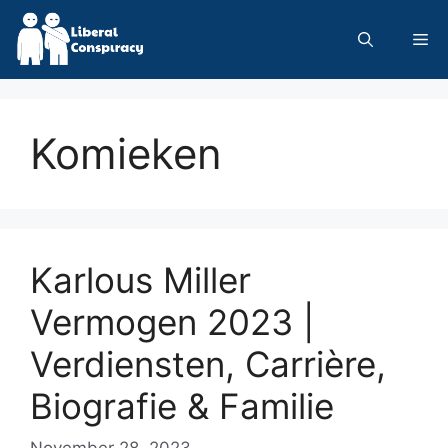
Skip
to
Me
content
Komieken
Karlous Miller
Vermogen 2023 |
Verdiensten, Carrière,
Biografie & Familie
November 28, 2023