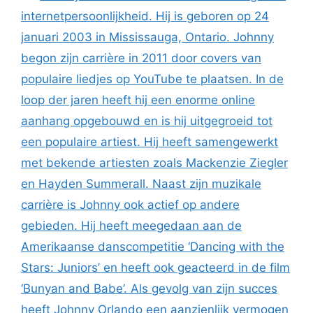
internetpersoonlijkheid. Hij is geboren op 24
januari 2003 in Mississauga, Ontario. Johnny
begon zijn carrière in 2011 door covers van
populaire liedjes op YouTube te plaatsen. In de
loop der jaren heeft hij een enorme online
aanhang opgebouwd en is hij uitgegroeid tot
een populaire artiest. Hij heeft samengewerkt
met bekende artiesten zoals Mackenzie Ziegler
en Hayden Summerall. Naast zijn muzikale
carrière is Johnny ook actief op andere
gebieden. Hij heeft meegedaan aan de
Amerikaanse danscompetitie ‘Dancing with the
Stars: Juniors’ en heeft ook geacteerd in de film
‘Bunyan and Babe’. Als gevolg van zijn succes
heeft Johnny Orlando een aanzienlijk vermogen