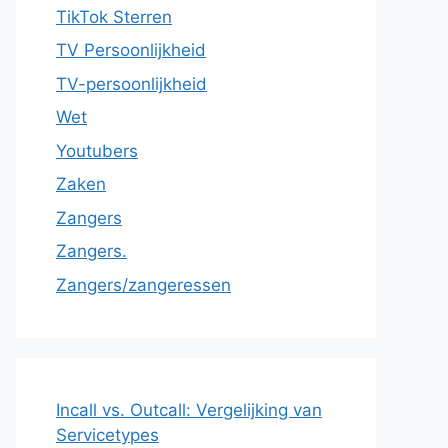
TikTok Sterren
TV Persoonlijkheid
TV-persoonlijkheid
Wet
Youtubers
Zaken
Zangers
Zangers.
Zangers/zangeressen
Incall vs. Outcall: Vergelijking van
Servicetypes