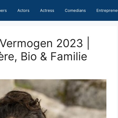
pers
Actors
Actress
Comedians
Entreprene
 Vermogen 2023 |
re, Bio & Familie