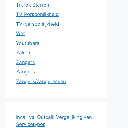
TikTok Sterren
TV Persoonlijkheid
TV-persoonlijkheid
Wet
Youtubers
Zaken
Zangers
Zangers.
Zangers/zangeressen
Incall vs. Outcall: Vergelijking van
Servicetypes