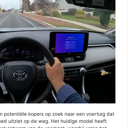
n potentiële kopers op zoek naar een voertuig dat
oed uitziet op de weg. Het huidige model heeft