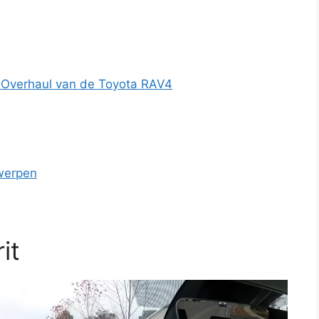
t Overhaul van de Toyota RAV4
twerpen
it